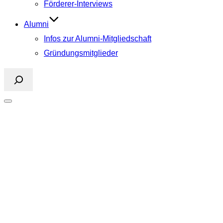
Förderer-Interviews
Alumni
Infos zur Alumni-Mitgliedschaft
Gründungsmitglieder
Suchen
Seitenleiste
&
Navigation
PRIHO e.V.
umschalten
Public Relations Initiative Hohenheim