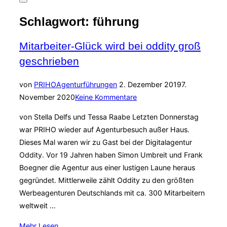
Seitenleiste
&
Schlagwort:
führung
Navigation
umschalten
Mitarbeiter-Glück wird bei oddity groß
geschrieben
Veröffentlicht
von
PRIHO
Agenturführungen
2. Dezember 2019
7.
am
November 2020
Keine Kommentare
von Stella Delfs und Tessa Raabe Letzten Donnerstag
war PRIHO wieder auf Agenturbesuch außer Haus.
Dieses Mal waren wir zu Gast bei der Digitalagentur
Oddity. Vor 19 Jahren haben Simon Umbreit und Frank
Boegner die Agentur aus einer lustigen Laune heraus
gegründet. Mittlerweile zählt Oddity zu den größten
Werbeagenturen Deutschlands mit ca. 300 Mitarbeitern
weltweit …
über
Mehr
Lesen