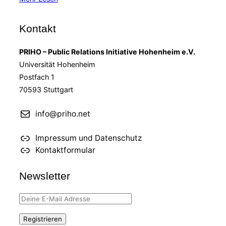
„Mitarbeiter-
Glück
Kontakt
wird
bei
PRIHO – Public Relations Initiative Hohenheim e.V.
oddity
Universität Hohenheim
groß
Postfach 1
geschrieben“
70593 Stuttgart
info@priho.net
Impressum und Datenschutz
Kontaktformular
Newsletter