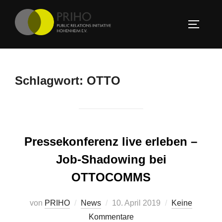
Zum
Inhalt
SEITEN
springen
Schlagwort:
OTTO
Pressekonferenz live erleben –
Job-Shadowing bei
OTTOCOMMS
Veröffentlicht
von
PRIHO
News
10. April 2019
Keine
am
Kommentare