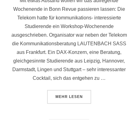
Mit etwas Abstand wollen wir das aufregende
Wochenende in Bonn Revue passieren lassen: Die
Telekom hatte für kommunikations- interessierte
Studierende ein Workshop-Wochenende
ausgeschrieben. Organisator war neben der Telekom
die Kommunikationsberatung LAUTENBACH SASS
aus Frankfurt. Ein DAX-Konzern, eine Beratung,
gleichgesinnte Studierende aus Leipzig, Hannover,
Darmstadt, Lingen und Stuttgart – sehr interessanter
Cocktail, sich das entgehen zu …
ÜBER „PRIHO BEI DER TELEKO
MEHR
LESEN