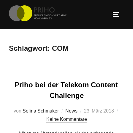
Zum
Inhalt
SEITEN
springen
Schlagwort:
COM
Priho bei der Telekom Content
Challenge
Veröffentlicht
von
Selina Schmuker
News
23. März 2018
am
Keine Kommentare