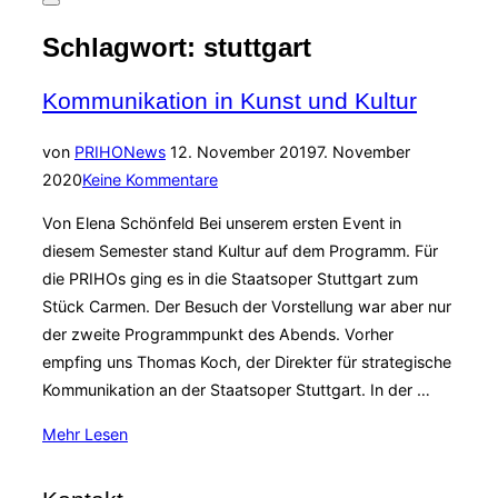
Seitenleiste
&
Schlagwort:
stuttgart
Navigation
umschalten
Kommunikation in Kunst und Kultur
Veröffentlicht
von
PRIHO
News
12. November 2019
7. November
am
2020
Keine Kommentare
Von Elena Schönfeld Bei unserem ersten Event in
diesem Semester stand Kultur auf dem Programm. Für
die PRIHOs ging es in die Staatsoper Stuttgart zum
Stück Carmen. Der Besuch der Vorstellung war aber nur
der zweite Programmpunkt des Abends. Vorher
empfing uns Thomas Koch, der Direkter für strategische
Kommunikation an der Staatsoper Stuttgart. In der …
über
Mehr
Lesen
„Kommunikation
in