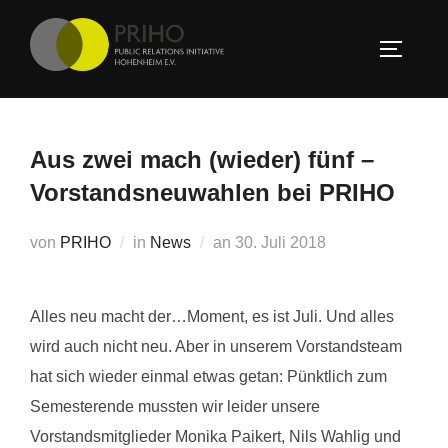
Zum
Inhalt
SEITEN
springen
Aus zwei mach (wieder) fünf –
Vorstandsneuwahlen bei PRIHO
Veröffentlicht
von
PRIHO
in
News
an
30. Juli 2018
am
Alles neu macht der…Moment, es ist Juli. Und alles
wird auch nicht neu. Aber in unserem Vorstandsteam
hat sich wieder einmal etwas getan: Pünktlich zum
Semesterende mussten wir leider unsere
Vorstandsmitglieder Monika Paikert, Nils Wahlig und