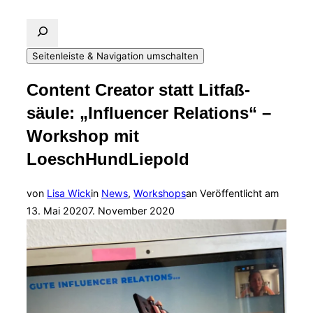
Seitenleiste & Navigation umschalten
Content Creator statt Litfaß-
säule: „Influencer Relations“ –
Workshop mit
LoeschHundLiepold
von
Lisa Wick
in
News
,
Workshops
an
Veröffentlicht am
13. Mai 2020
7. November 2020