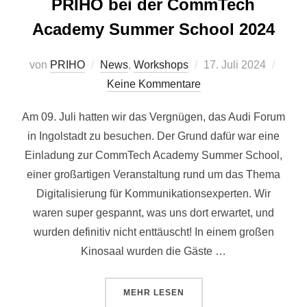
PRIHO bei der CommTech
Academy Summer School 2024
Veröffentlicht
von
PRIHO
News
,
Workshops
17. Juli 2024
am
Keine Kommentare
Am 09. Juli hatten wir das Vergnügen, das Audi Forum
in Ingolstadt zu besuchen. Der Grund dafür war eine
Einladung zur CommTech Academy Summer School,
einer großartigen Veranstaltung rund um das Thema
Digitalisierung für Kommunikationsexperten. Wir
waren super gespannt, was uns dort erwartet, und
wurden definitiv nicht enttäuscht! In einem großen
Kinosaal wurden die Gäste …
ÜBER „PRIHO BEI DER COMMTE
MEHR
LESEN