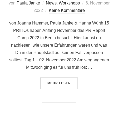
Veröffentlicht
von
Paula Janke
News
,
Workshops
6. November
am
2022
Keine Kommentare
von Joanna Hammer, Paula Janke & Hanna Würth 15
PRIHOs haben Anfang November das PR Report
Camp 2022 in Berlin besucht. Hier kannst du
nachlesen, wie unsere Erfahrungen waren und was
Du in der Hauptstadt auf keinen Fall verpassen
solltest. Tag 1 – 02. November 2022 Am vergangenen
Mittwoch ging es für uns früh los: …
ÜBER „PRIHO BEIM PR REPORT C
MEHR
LESEN