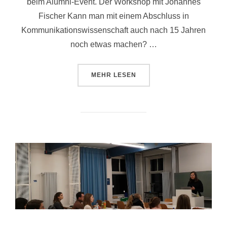
beim Alumni-Event. Der Workshop mit Johannes
Fischer Kann man mit einem Abschluss in
Kommunikationswissenschaft auch nach 15 Jahren
noch etwas machen? …
ÜBER „ALUMNI-EVENT MIT JOHA
MEHR
LESEN