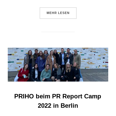
ÜBER „ALUMNI-EVENT MIT PAU
MEHR
LESEN
PRIHO beim PR Report Camp
2022 in Berlin