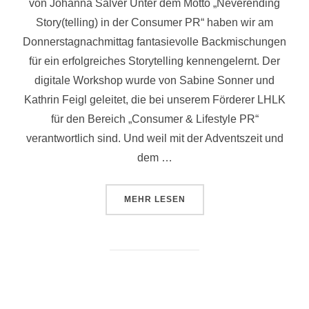
von Johanna Salver Unter dem Motto „Neverending
Story(telling) in der Consumer PR“ haben wir am
Donnerstagnachmittag fantasievolle Backmischungen
für ein erfolgreiches Storytelling kennengelernt. Der
digitale Workshop wurde von Sabine Sonner und
Kathrin Feigl geleitet, die bei unserem Förderer LHLK
für den Bereich „Consumer & Lifestyle PR“
verantwortlich sind. Und weil mit der Adventszeit und
dem …
ÜBER „DER KREATIVITÄT KEIN
MEHR
LESEN