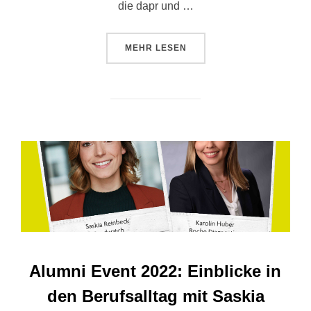
die dapr und …
ÜBER „EINBLICKE IN DEN KOMM
MEHR
LESEN
Alumni Event 2022: Einblicke in
den Berufsalltag mit Saskia