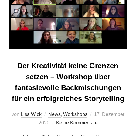
Der Kreativität keine Grenzen
setzen – Workshop über
fantasievolle Backmischungen
für ein erfolgreiches Storytelling
Veröffentlicht
von
Lisa Wick
News
,
Workshops
17. Dezember
am
2020
Keine Kommentare