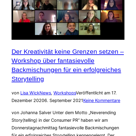
Der Kreativität keine Grenzen setzen –
Workshop über fantasievolle
Backmischungen für ein erfolgreiches
Storytelling
von
Lisa Wick
News
,
Workshops
Veröffentlicht am
17.
Dezember 2020
6. September 2021
Keine Kommentare
von Johanna Salver Unter dem Motto „Neverending
Story(telling) in der Consumer PR“ haben wir am
Donnerstagnachmittag fantasievolle Backmischungen
für ein erfolgreiches Storytelling kennengelernt. Der