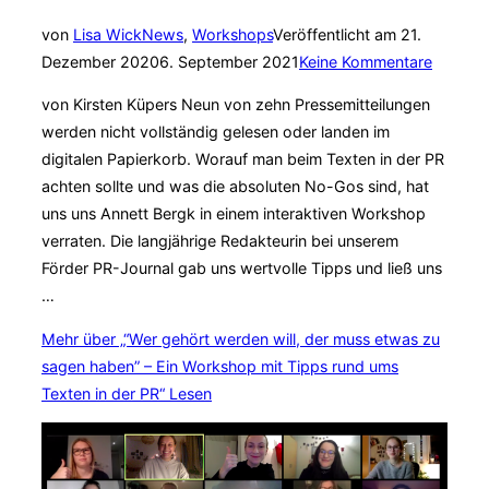
von
Lisa Wick
News
,
Workshops
Veröffentlicht am
21.
Dezember 2020
6. September 2021
Keine Kommentare
von Kirsten Küpers Neun von zehn Pressemitteilungen
werden nicht vollständig gelesen oder landen im
digitalen Papierkorb. Worauf man beim Texten in der PR
achten sollte und was die absoluten No-Gos sind, hat
uns uns Annett Bergk in einem interaktiven Workshop
verraten. Die langjährige Redakteurin bei unserem
Förder PR-Journal gab uns wertvolle Tipps und ließ uns
…
Mehr
über „“Wer gehört werden will, der muss etwas zu
sagen haben” – Ein Workshop mit Tipps rund ums
Texten in der PR“
Lesen