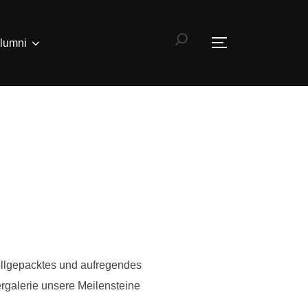
SUCHEN
lumni
SEITENLEIST
ollgepacktes und aufregendes
rgalerie unsere Meilensteine