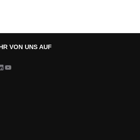
HR VON UNS AUF
stagram
LinkedIn
YouTube