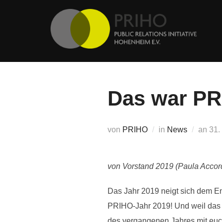
Zum
Inhalt
springen
Das war PR
Verö
von
PRIHO
in
News
an
31.
am
von Vorstand 2019 (Paula Accord
Das Jahr 2019 neigt sich dem En
PRIHO-Jahr 2019! Und weil das R
des vergangenen Jahres mit euch