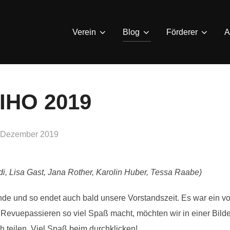
Verein
Blog
Förderer
A
IHO 2019
ffentlicht
 Dezember 2019
i, Lisa Gast, Jana Rother, Karolin Huber, Tessa Raabe)
de und so endet auch bald unsere Vorstandszeit. Es war ein v
evuepassieren so viel Spaß macht, möchten wir in einer Bilde
 teilen. Viel Spaß beim durchklicken!