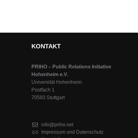
KONTAKT
PRIHO – Public Relations Initiative
Hohenheim e.V.
Universität Hohenheim
Postfach 1
70593 Stuttgart
info@priho.net
Impressum und Datenschutz