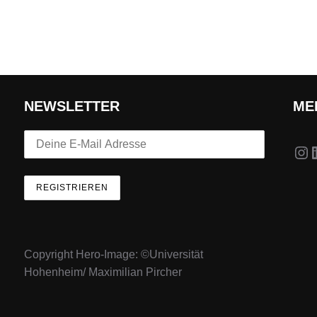
NEWSLETTER
ME
In
Copyright Hero-Image: ©Universität
Hohenheim/ Maximilian Pircher